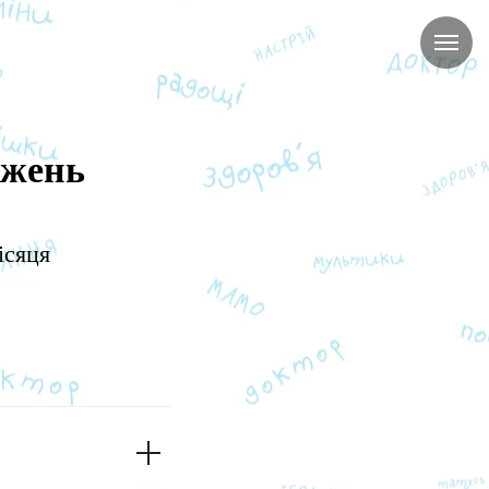
ежень
ісяця